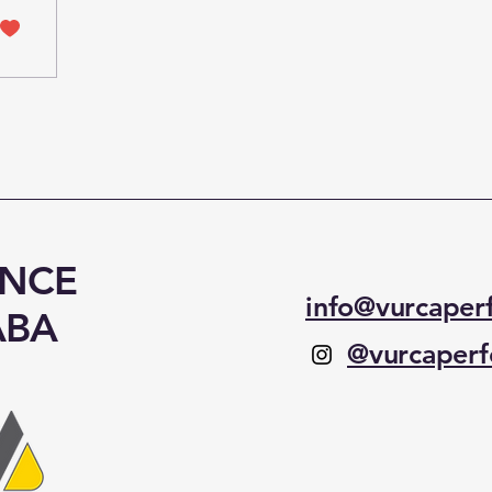
ANCE
info@vurcaper
ABA
@vurcaper