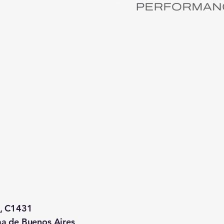
, C1431
a de Buenos Aires,