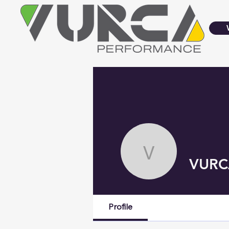
VURCA 
VURC
Profile