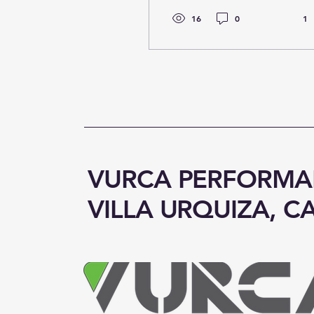
de ojo clínico" ya no
es...
16
0
1
VURCA PERFORM
VILLA URQUIZA, C