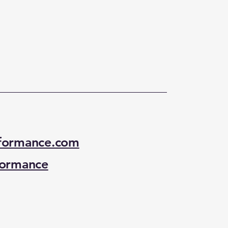
formance.com
formance